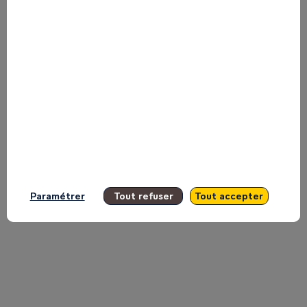
Company
on
the
Main
Paramétrer
Tout refuser
Tout accepter
Stage
Inspire.