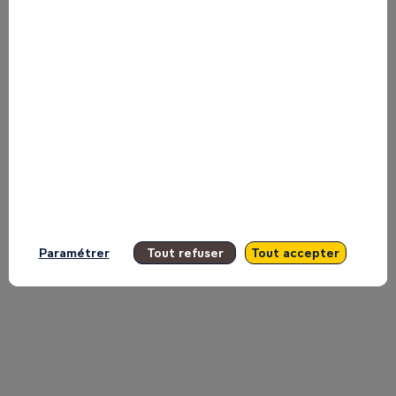
Group
on
the
Main
Paramétrer
Tout refuser
Tout accepter
Stage
Inspire.