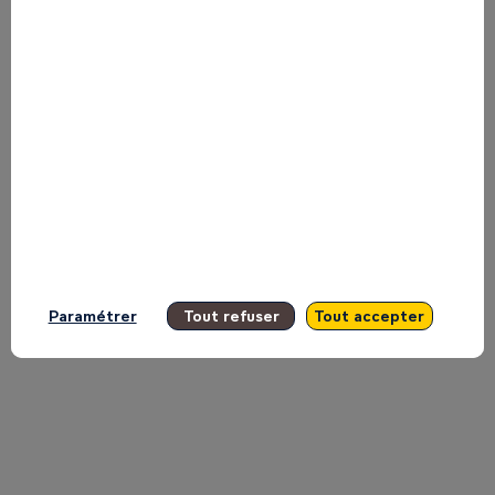
the
Main
Stage
Inspire.
Paramétrer
Tout refuser
Tout accepter
May
11,
2026
|
10:53