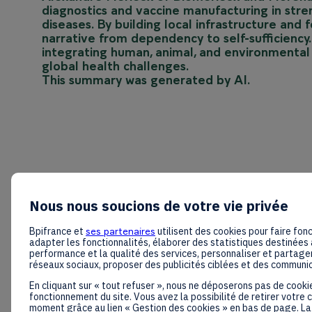
diagnostics and vaccine manufacturing in stre
diseases. By building local infrastructure and 
narrative from dependency to self-sufficiency
integrating human, animal, and environmental
global health challenges.
This summary was generated by AI.
Nous nous soucions de votre vie privée
Bpifrance et
ses partenaires
utilisent des cookies pour faire fonc
adapter les fonctionnalités, élaborer des statistiques destinées 
performance et la qualité des services, personnaliser et partager
réseaux sociaux, proposer des publicités ciblées et des communi
En cliquant sur « tout refuser », nous ne déposerons pas de cooki
fonctionnement du site. Vous avez la possibilité de retirer votre
moment grâce au lien « Gestion des cookies » en bas de page. La 