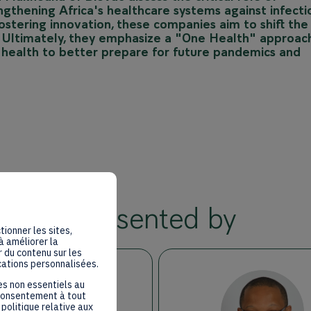
ngthening Africa's healthcare systems against infecti
fostering innovation, these companies aim to shift the
. Ultimately, they emphasize a "One Health" approach
 health to better prepare for future pandemics and
Presented by
tionner les sites,
à améliorer la
 du contenu sur les
cations personnalisées.
es non essentiels au
 consentement à tout
politique relative aux