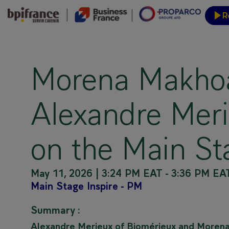
R
Event
Morena Makhoa
Alexandre Meri
on the Main Sta
May 11, 2026
|
3:24 PM EAT
-
3:36 PM EA
Main Stage Inspire - PM
Summary :
Alexandre Merieux of Biomérieux and Morena M