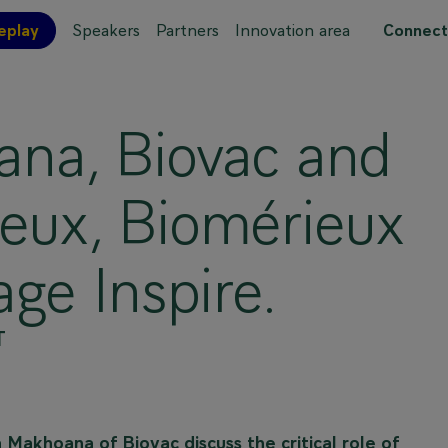
eplay
Speakers
Partners
Innovation area
Connect
 site map
na, Biovac and
eux, Biomérieux
ge Inspire.
T
akhoana of Biovac discuss the critical role of