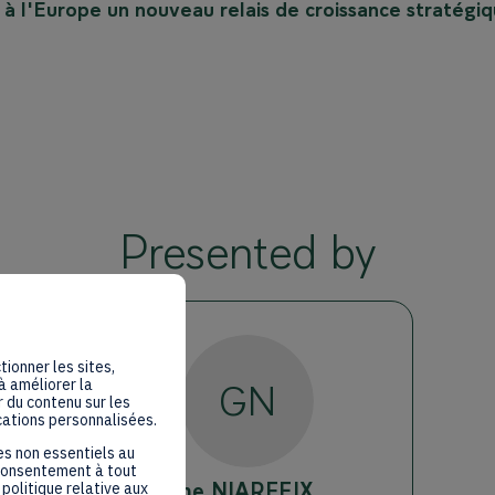
à l'Europe un nouveau relais de croissance stratégiq
Presented by
tionner les sites,
à améliorer la
GN
 du contenu sur les
cations personnalisées.
es non essentiels au
 consentement à tout
Guillaume
NIARFEIX
politique relative aux