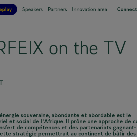
eplay
Speakers
Partners
Innovation area
Connect
 site map
RFEIX on the TV
T
 énergie souveraine, abondante et abordable est le
el et social de l'Afrique. Il prône une approche de c
ransfert de compétences et des partenariats gagnant-
Cette stratégie permettrait au continent de bâtir des