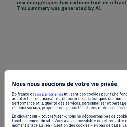
mix énergétiques bas carbone tout en offrant 
This summary was generated by AI.
Nous nous soucions de votre vie privée
Bpifrance et
ses partenaires
utilisent des cookies pour faire fonc
adapter les fonctionnalités, élaborer des statistiques destinées 
performance et la qualité des services, personnaliser et partager
réseaux sociaux, proposer des publicités ciblées et des communi
En cliquant sur « tout refuser », nous ne déposerons pas de cooki
fonctionnement du site. Vous avez la possibilité de retirer votre
moment grâce au lien « Gestion des cookies » en bas de page. La 