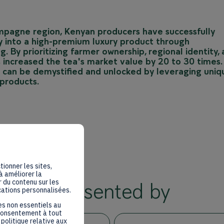
mpagne region, Kenyan producers have successfully
 into a high-premium luxury product through
. By prioritizing farmer ownership, regional identity,
has increased the tea's market value by 20 to 30 times.
 can be demystified and unlocked by leveraging uniq
 products.
tionner les sites,
à améliorer la
 du contenu sur les
Presented by
cations personnalisées.
es non essentiels au
 consentement à tout
politique relative aux