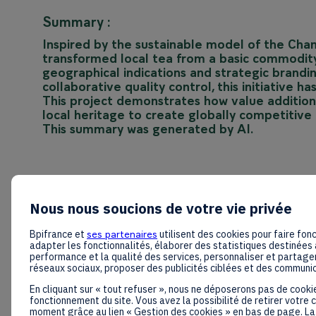
Summary :
Inspired by the sustainable model of the Cha
transformed local tea from a basic commodity
geographical indications and strategic branding
collaborative quality control, this initiative 
This project demonstrates how value addition
local heritage to create globally competitive
This summary was generated by AI.
Nous nous soucions de votre vie privée
Bpifrance et
ses partenaires
utilisent des cookies pour faire fonc
adapter les fonctionnalités, élaborer des statistiques destinées 
performance et la qualité des services, personnaliser et partager
réseaux sociaux, proposer des publicités ciblées et des communi
En cliquant sur « tout refuser », nous ne déposerons pas de cooki
fonctionnement du site. Vous avez la possibilité de retirer votre
moment grâce au lien « Gestion des cookies » en bas de page. La 