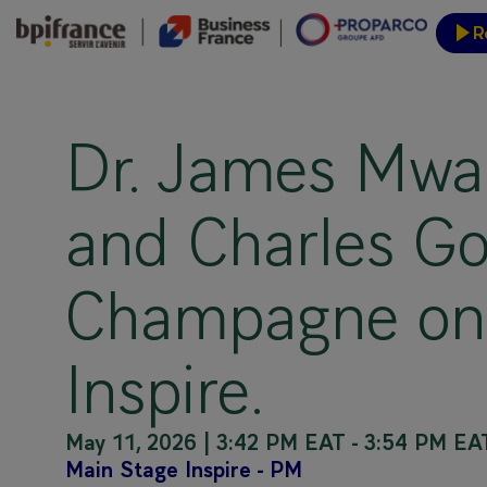
R
Event
Dr. James Mwan
and Charles G
Champagne on 
Inspire.
May 11, 2026
|
3:42 PM EAT
-
3:54 PM EA
Main Stage Inspire - PM