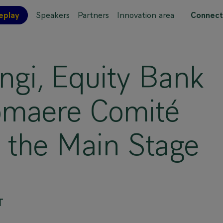
eplay
Speakers
Partners
Innovation area
Connect
 site map
gi, Equity Bank
omaere Comité
the Main Stage
T