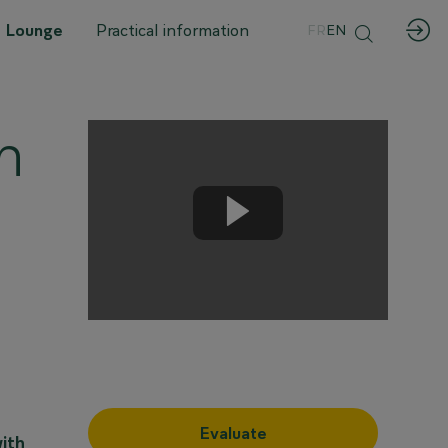
 Lounge
Practical information
FR
EN
n
Evaluate
ith