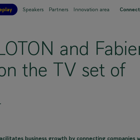
eplay
Speakers
Partners
Innovation area
Connect
 site map
LLOTON and Fabie
n the TV set of
T
ilitates business growth by connecting companies w