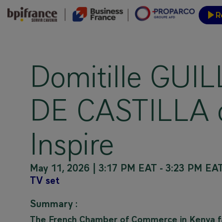
R
Event
Domitille GUI
DE CASTILLA o
Inspire
May 11, 2026
|
3:17 PM EAT
-
3:23 PM EA
TV set
Summary :
The French Chamber of Commerce in Kenya fac