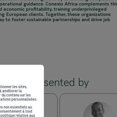
operational guidance. Conexio Africa complements thi
 economic profitability, training underprivileged
ing European clients. Together, these organizations
ay to foster sustainable partnerships and drive job
Presented by
tionner les sites,
à améliorer la
 du contenu sur les
cations personnalisées.
es non essentiels au
 consentement à tout
politique relative aux