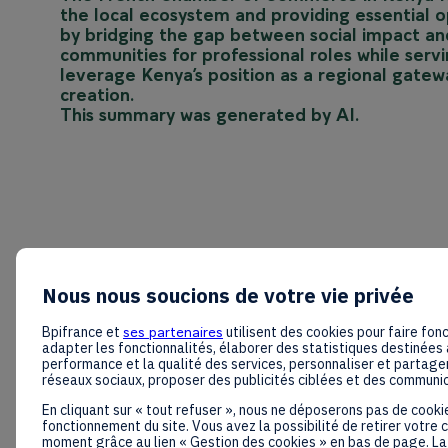
the local ecosystem and providing essential 
by bridging the gap between social impact and
communities for professional roles while serv
leverage Kenya’s position as a regional gatew
creation.
This summary was generated by AI.
Nous nous soucions de votre vie privée
Bpifrance et
ses partenaires
utilisent des cookies pour faire fonc
adapter les fonctionnalités, élaborer des statistiques destinées 
performance et la qualité des services, personnaliser et partager
réseaux sociaux, proposer des publicités ciblées et des communi
En cliquant sur « tout refuser », nous ne déposerons pas de cooki
fonctionnement du site. Vous avez la possibilité de retirer votre
moment grâce au lien « Gestion des cookies » en bas de page. La 