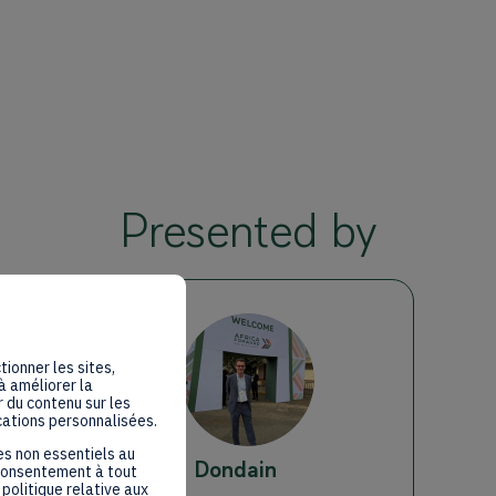
Presented by
MD
tionner les sites,
à améliorer la
 du contenu sur les
cations personnalisées.
es non essentiels au
Mathieu
Dondain
 consentement à tout
politique relative aux
Nexira