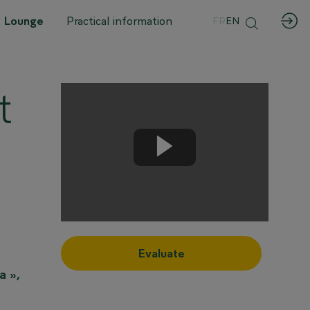
 Lounge
Practical information
FR
EN
t
Evaluate
a »,