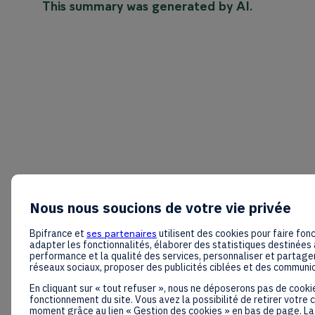
This summary was generated by AI.
Nous nous soucions de votre vie privée
Bpifrance et
ses partenaires
utilisent des cookies pour faire fonc
adapter les fonctionnalités, élaborer des statistiques destinées 
performance et la qualité des services, personnaliser et partager
réseaux sociaux, proposer des publicités ciblées et des communi
En cliquant sur « tout refuser », nous ne déposerons pas de cooki
fonctionnement du site. Vous avez la possibilité de retirer votre
moment grâce au lien « Gestion des cookies » en bas de page. La 