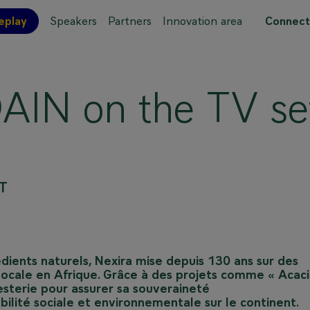
eplay
Speakers
Partners
Innovation area
Connect
 site map
IN on the TV se
T
édients naturels, Nexira mise depuis 130 ans sur des
locale en Afrique. Grâce à des projets comme « Acaci
resterie pour assurer sa souveraineté
bilité sociale et environnementale sur le continent.