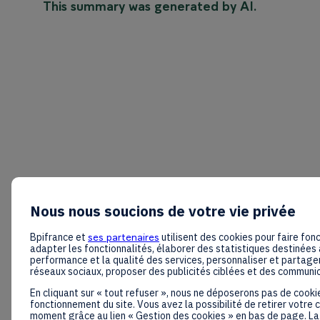
This summary was generated by AI.
Nous nous soucions de votre vie privée
Bpifrance et
ses partenaires
utilisent des cookies pour faire fonc
adapter les fonctionnalités, élaborer des statistiques destinées 
performance et la qualité des services, personnaliser et partager
réseaux sociaux, proposer des publicités ciblées et des communi
En cliquant sur « tout refuser », nous ne déposerons pas de cooki
fonctionnement du site. Vous avez la possibilité de retirer votre
moment grâce au lien « Gestion des cookies » en bas de page. La 