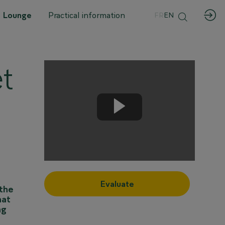
 Lounge
Practical information
FR
EN
t
Evaluate
 the
hat
ng