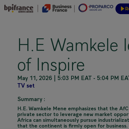
R
Event
H.E Wamkele l
of Inspire
May 11, 2026
|
5:03 PM EAT
-
5:04 PM EA
TV set
Summary :
H.E. Wamkele Mene emphasizes that the AfCFT
private sector to leverage new market opportun
Africa can simultaneously pursue industrializat
that the continent is firmly open for business.