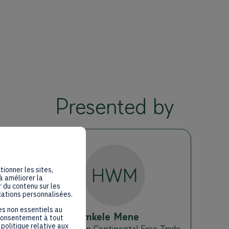
Presented by
HWM
tionner les sites,
à améliorer la
 du contenu sur les
cations personnalisées.
es non essentiels au
H.E Wamkele
Mene
 consentement à tout
politique relative aux
the African Continental Free Trade