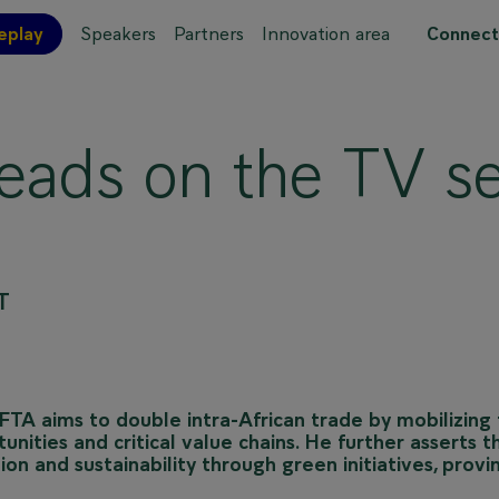
eplay
Speakers
Partners
Innovation area
Connect
 site map
eads on the TV se
T
A aims to double intra-African trade by mobilizing
ities and critical value chains. He further asserts t
ion and sustainability through green initiatives, provi