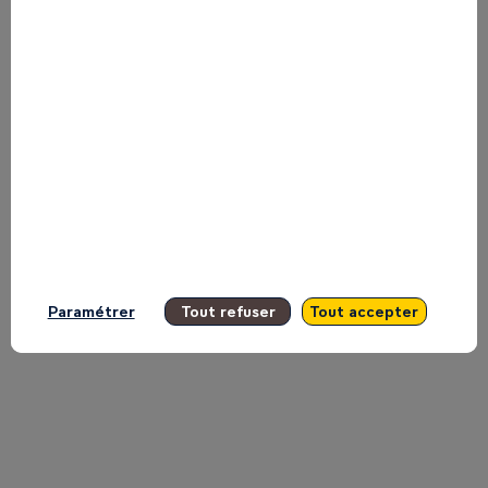
Behind
the
Picture
May
11,
Paramétrer
Tout refuser
Tout accepter
2026
|
2:15
PM
EAT
-