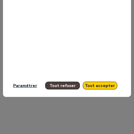
International
Footballer
on
the
Paramétrer
Tout refuser
Tout accepter
Main
Stage