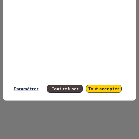
This speaker will
talk about
Find here the list of all the sessions
presented by this speaker in order not
to miss any of it.
All sessions
Paramétrer
Tout refuser
Tout accepter