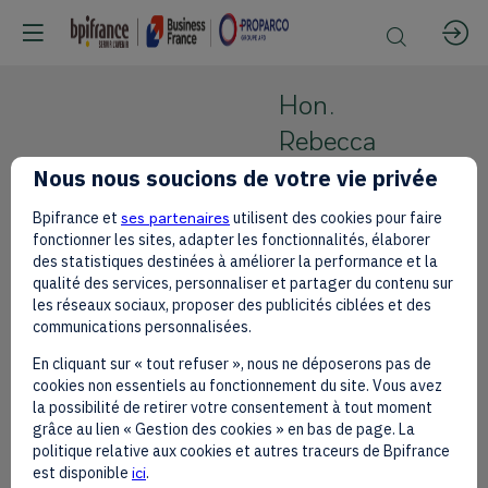
Hon.
Rebecca
Miano
Nous nous soucions de votre vie privée
Cabinet
Bpifrance et
ses partenaires
utilisent des cookies pour faire
HRM
Secretary
fonctionner les sites, adapter les fonctionnalités, élaborer
des statistiques destinées à améliorer la performance et la
Ministry of
qualité des services, personnaliser et partager du contenu sur
Tourism &
les réseaux sociaux, proposer des publicités ciblées et des
Wildlife,
communications personnalisées.
Kenya
En cliquant sur « tout refuser », nous ne déposerons pas de
cookies non essentiels au fonctionnement du site. Vous avez
la possibilité de retirer votre consentement à tout moment
grâce au lien « Gestion des cookies » en bas de page. La
politique relative aux cookies et autres traceurs de Bpifrance
est disponible
ici
.