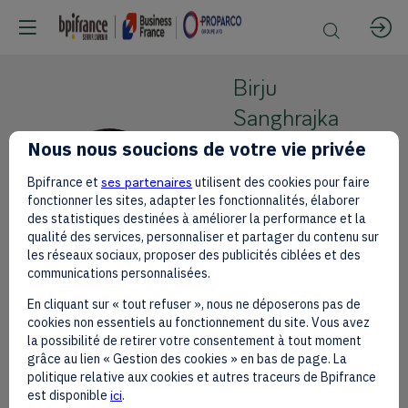
Birju
Sanghrajka
Nous nous soucions de votre vie privée
Standard
Chartered
BS
Bpifrance et
ses partenaires
utilisent des cookies pour faire
CEO and
fonctionner les sites, adapter les fonctionnalités, élaborer
des statistiques destinées à améliorer la performance et la
Head of
qualité des services, personnaliser et partager du contenu sur
Coverage,
les réseaux sociaux, proposer des publicités ciblées et des
Kenya
communications personnalisées.
En cliquant sur « tout refuser », nous ne déposerons pas de
cookies non essentiels au fonctionnement du site. Vous avez
la possibilité de retirer votre consentement à tout moment
grâce au lien « Gestion des cookies » en bas de page. La
This speaker will
politique relative aux cookies et autres traceurs de Bpifrance
est disponible
ici
.