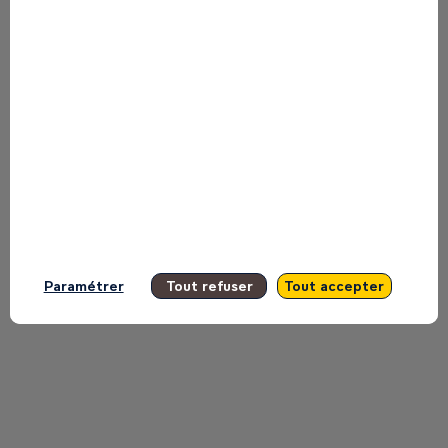
talk about
Find here the list of all the sessions
presented by this speaker in order not
to miss any of it.
All sessions
Paramétrer
Tout refuser
Tout accepter