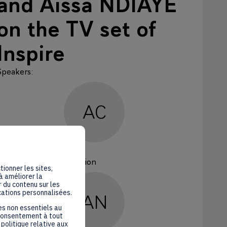
and Aissa NDIAYE
on the TV set of
Inspire
Speakers
:
AC
Alexandre
COSTER
French African Foundation
tionner les sites,
à améliorer la
 du contenu sur les
cations personnalisées.
AN
es non essentiels au
 consentement à tout
politique relative aux