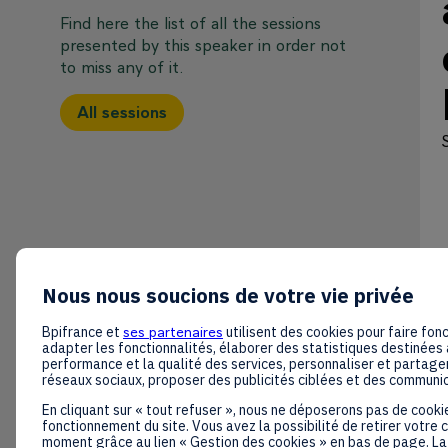
Find here the list of all the sessions
presented by this speaker in order not
to miss any of it.
All sessions
Nous nous soucions de votre vie privée
Bpifrance et
ses partenaires
utilisent des cookies pour faire fonc
adapter les fonctionnalités, élaborer des statistiques destinées 
performance et la qualité des services, personnaliser et partager
réseaux sociaux, proposer des publicités ciblées et des communi
En cliquant sur « tout refuser », nous ne déposerons pas de cooki
fonctionnement du site. Vous avez la possibilité de retirer votre
moment grâce au lien « Gestion des cookies » en bas de page. La 