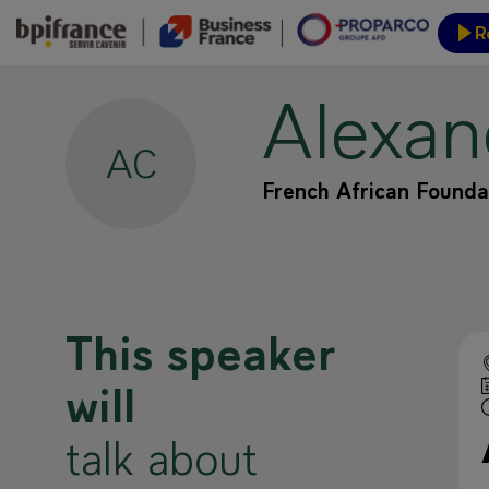
R
Alexan
Event
AC
French African Founda
This speaker
will
talk about