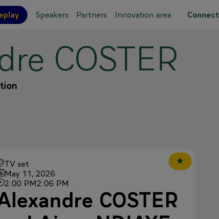
eplay
Speakers
Partners
Innovation area
Connect
dre
COSTER
 site map
tion
TV set
May 11, 2026
2:00 PM
2:06 PM
Alexandre COSTER