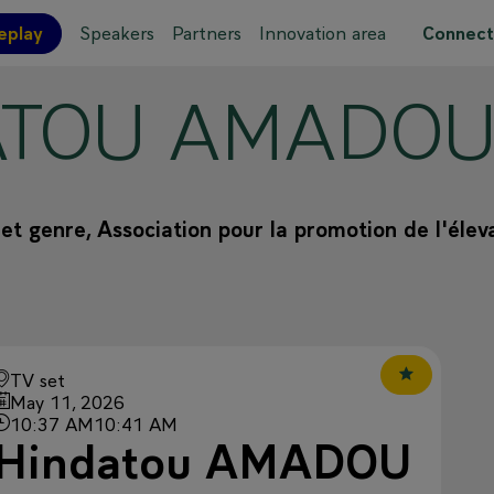
eplay
Speakers
Partners
Innovation area
Connect
ATOU
AMADO
 site map
et genre, Association pour la promotion de l'él
TV set
May 11, 2026
10:37 AM
10:41 AM
Hindatou AMADOU