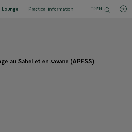
 Lounge
Practical information
FR
EN
U
evage au Sahel et en savane (APESS)