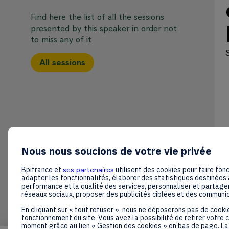
Find here the list of all the sessions
presented by this speaker in order not
to miss any of it.
All sessions
Nous nous soucions de votre vie privée
Bpifrance et
ses partenaires
utilisent des cookies pour faire fonc
adapter les fonctionnalités, élaborer des statistiques destinées 
performance et la qualité des services, personnaliser et partager
réseaux sociaux, proposer des publicités ciblées et des communi
En cliquant sur « tout refuser », nous ne déposerons pas de cooki
fonctionnement du site. Vous avez la possibilité de retirer votre
moment grâce au lien « Gestion des cookies » en bas de page. La 