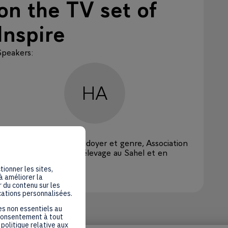
on the TV set of
Inspire
Speakers
:
HA
HINDATOU
AMADOU
APESS
Responsable plaidoyer et genre, Association
pour la promotion de l'élevage au Sahel et en
savane (APESS)
tionner les sites,
Online
à améliorer la
 du contenu sur les
cations personnalisées.
es non essentiels au
 consentement à tout
politique relative aux