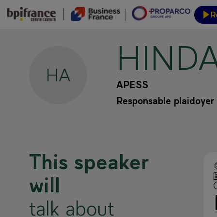
R
HIND
Event
HA
APESS
Responsable plaidoyer 
This speaker
will
talk about