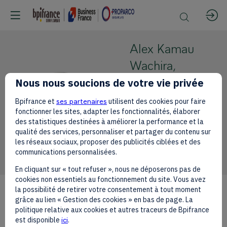
Alex Kamau
Wachira,
CBS
Nous nous soucions de votre vie privée
AKWC
Principal
Bpifrance et
ses partenaires
utilisent des cookies pour faire
Secretary for
fonctionner les sites, adapter les fonctionnalités, élaborer
des statistiques destinées à améliorer la performance et la
the State
qualité des services, personnaliser et partager du contenu sur
Department
les réseaux sociaux, proposer des publicités ciblées et des
for Energy
communications personnalisées.
En cliquant sur « tout refuser », nous ne déposerons pas de
cookies non essentiels au fonctionnement du site. Vous avez
la possibilité de retirer votre consentement à tout moment
grâce au lien « Gestion des cookies » en bas de page. La
politique relative aux cookies et autres traceurs de Bpifrance
est disponible
ici
.