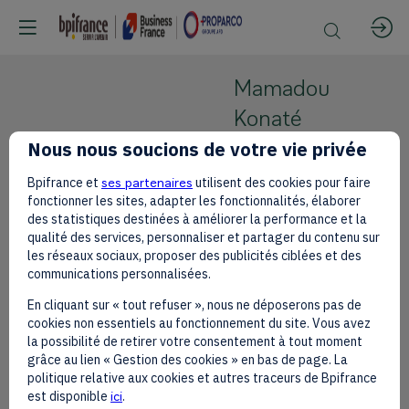
Mamadou
Konaté
Nous nous soucions de votre vie privée
ADIM - Agence
de
Bpifrance et
ses partenaires
utilisent des cookies pour faire
MK
Développement
fonctionner les sites, adapter les fonctionnalités, élaborer
et D'Innovation
des statistiques destinées à améliorer la performance et la
qualité des services, personnaliser et partager du contenu sur
de Mayotte
les réseaux sociaux, proposer des publicités ciblées et des
CEO
communications personnalisées.
En cliquant sur « tout refuser », nous ne déposerons pas de
cookies non essentiels au fonctionnement du site. Vous avez
la possibilité de retirer votre consentement à tout moment
grâce au lien « Gestion des cookies » en bas de page. La
politique relative aux cookies et autres traceurs de Bpifrance
est disponible
ici
.