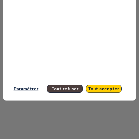
This speaker will
talk about
Find here the list of all the sessions
presented by this speaker in order not
to miss any of it.
All sessions
Paramétrer
Tout refuser
Tout accepter