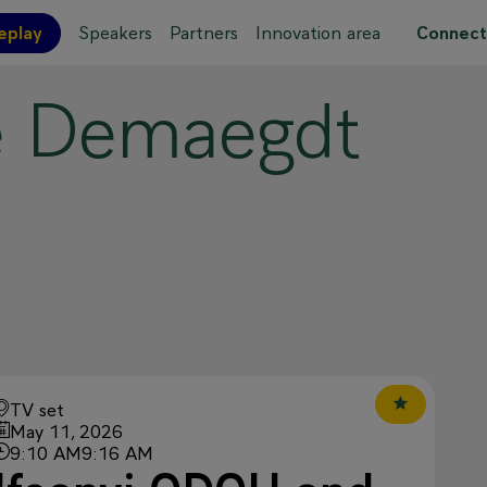
eplay
Speakers
Partners
Innovation area
Connect
e
Demaegdt
 site map
TV set
May 11, 2026
9:10 AM
9:16 AM