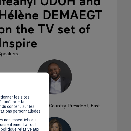
Ifeanyi ODOH and
Hélène DEMAEGT
on the TV set of
Inspire
Speakers
:
IO
tionner les sites,
Ifeanyi
Odoh
à améliorer la
SCHNEIDER ELECTRIC
Country President, East
 du contenu sur les
Africa
cations personnalisées.
es non essentiels au
 consentement à tout
politique relative aux