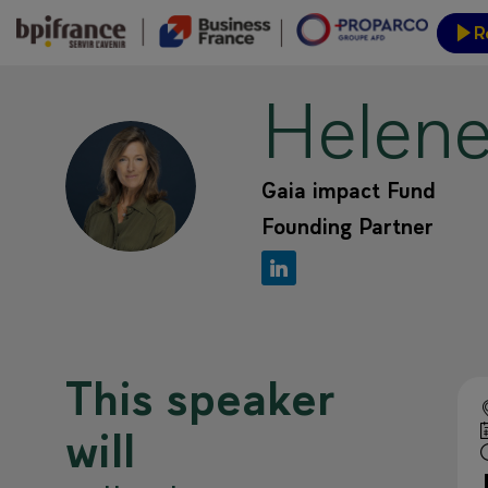
R
Helen
Event
HD
Gaia impact Fund
Founding Partner
This speaker
will