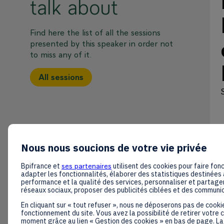
talk about
Find here the list of all the sessions
presented by this speaker in order not
to miss any of it.
All sessions
Nous nous soucions de votre vie privée
Bpifrance et
ses partenaires
utilisent des cookies pour faire fonc
adapter les fonctionnalités, élaborer des statistiques destinées 
performance et la qualité des services, personnaliser et partager
réseaux sociaux, proposer des publicités ciblées et des communi
En cliquant sur « tout refuser », nous ne déposerons pas de cooki
fonctionnement du site. Vous avez la possibilité de retirer votre
moment grâce au lien « Gestion des cookies » en bas de page. La 