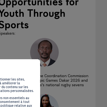
Opportunities for
Youth Through
Sports
Speakers
:
HK
Humphrey
Kayange
IOC Member, Chair of the Coordination Commission
tionner les sites,
for the 4th Youth Olympic Games Dakar 2026 and
à améliorer la
former captain of Kenya's national rugby sevens
 du contenu sur les
team
cations personnalisées.
es non essentiels au
 consentement à tout
politique relative aux