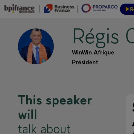
R
Régis
Event
RC
WinWin Afrique
Président
This speaker
will
talk about