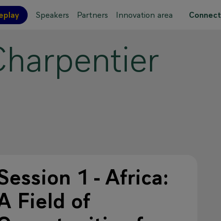
eplay
Speakers
Partners
Innovation area
Connect
Charpentier
 site map
Session 1 - Africa:
A Field of