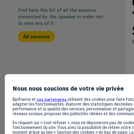
Find here the list of all the sessions
presented by this speaker in order not
to miss any of it.
All sessions
Nous nous soucions de votre vie privée
Bpifrance et
ses partenaires
utilisent des cookies pour faire fonc
adapter les fonctionnalités, élaborer des statistiques destinées 
performance et la qualité des services, personnaliser et partager
réseaux sociaux, proposer des publicités ciblées et des communi
En cliquant sur « tout refuser », nous ne déposerons pas de cooki
fonctionnement du site. Vous avez la possibilité de retirer votre
moment grâce au lien « Gestion des cookies » en bas de page. La 