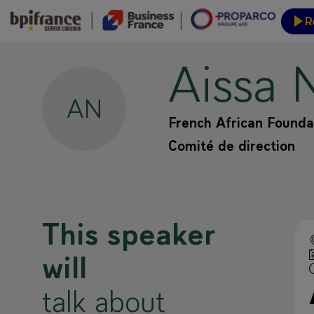
R
Aissa
Event
AN
French African Founda
Comité de direction
This speaker
will
talk about