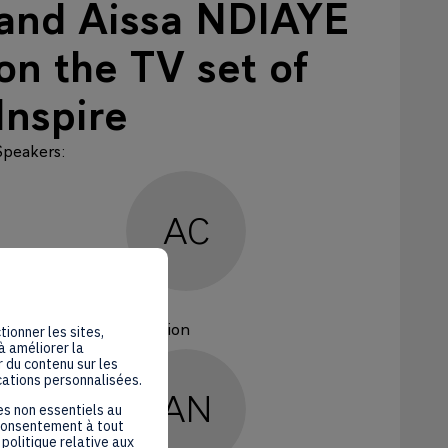
and Aissa NDIAYE
on the TV set of
Inspire
Speakers
:
AC
Alexandre
COSTER
French African Foundation
tionner les sites,
à améliorer la
 du contenu sur les
cations personnalisées.
AN
es non essentiels au
 consentement à tout
politique relative aux