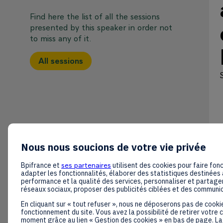
Find here the list of all the sessions
presented by this speaker in order not
to miss any of it.
All sessions
Nous nous soucions de votre vie privée
Bpifrance et
ses partenaires
utilisent des cookies pour faire fonc
adapter les fonctionnalités, élaborer des statistiques destinées 
performance et la qualité des services, personnaliser et partager
réseaux sociaux, proposer des publicités ciblées et des communi
En cliquant sur « tout refuser », nous ne déposerons pas de cooki
fonctionnement du site. Vous avez la possibilité de retirer votre
moment grâce au lien « Gestion des cookies » en bas de page. La 