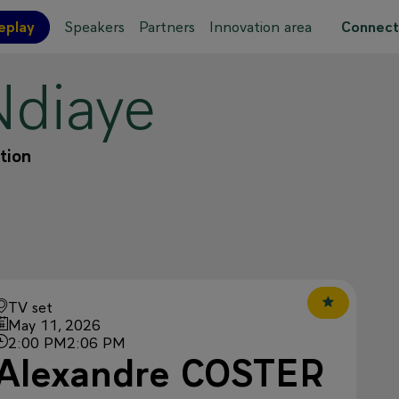
eplay
Speakers
Partners
Innovation area
Connect
Ndiaye
 site map
tion
TV set
May 11, 2026
2:00 PM
2:06 PM
Alexandre COSTER