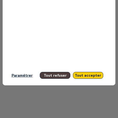
to miss any of it.
All sessions
Paramétrer
Tout refuser
Tout accepter