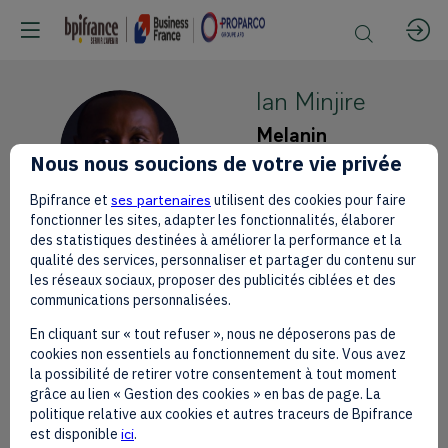
Ian
Minjire
Melanin
IM
Kapital
Nous nous soucions de votre vie privée
Chairman
Bpifrance et
ses partenaires
utilisent des cookies pour faire
fonctionner les sites, adapter les fonctionnalités, élaborer
des statistiques destinées à améliorer la performance et la
qualité des services, personnaliser et partager du contenu sur
les réseaux sociaux, proposer des publicités ciblées et des
communications personnalisées.
This speaker will
En cliquant sur « tout refuser », nous ne déposerons pas de
talk about
cookies non essentiels au fonctionnement du site. Vous avez
la possibilité de retirer votre consentement à tout moment
grâce au lien « Gestion des cookies » en bas de page. La
Find here the list of all the sessions
politique relative aux cookies et autres traceurs de Bpifrance
presented by this speaker in order not
est disponible
ici
.