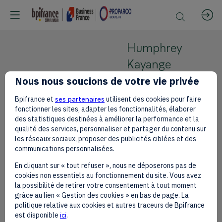
Humphrey
Kayange
Nous nous soucions de votre vie privée
IOC Member,
Chair of the
Bpifrance et
ses partenaires
utilisent des cookies pour faire
Coordination
fonctionner les sites, adapter les fonctionnalités, élaborer
Commission
des statistiques destinées à améliorer la performance et la
qualité des services, personnaliser et partager du contenu sur
for the 4th
HK
les réseaux sociaux, proposer des publicités ciblées et des
Youth Olympic
communications personnalisées.
Games Dakar
En cliquant sur « tout refuser », nous ne déposerons pas de
2026 and
cookies non essentiels au fonctionnement du site. Vous avez
former
la possibilité de retirer votre consentement à tout moment
captain of
grâce au lien « Gestion des cookies » en bas de page. La
politique relative aux cookies et autres traceurs de Bpifrance
Kenya's
est disponible
ici
.