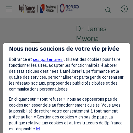
Dr. James
Mworia
Nous nous soucions de votre vie privée
Centum
Investment
DJM
Bpifrance et
ses partenaires
utilisent des cookies pour faire
Company Plc
fonctionner les sites, adapter les fonctionnalités, élaborer
des statistiques destinées à améliorer la performance et la
CEO &
qualité des services, personnaliser et partager du contenu sur
Managing
les réseaux sociaux, proposer des publicités ciblées et des
Director
communications personnalisées.
En cliquant sur « tout refuser », nous ne déposerons pas de
cookies non essentiels au fonctionnement du site. Vous avez
la possibilité de retirer votre consentement à tout moment
grâce au lien « Gestion des cookies » en bas de page. La
This speaker will
politique relative aux cookies et autres traceurs de Bpifrance
est disponible
ici
.