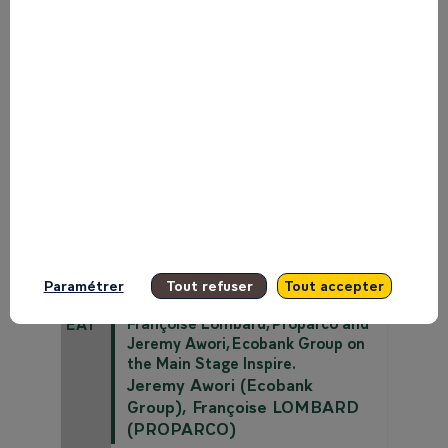
08:45 EAT - 09:03 EAT
Philippe Gautier, MEDEF
International, John Mwendwa,
Kenya Investment Authority
and Baidy Agne, Business
Africa on the Main Stage
Inspire.
Baidy
Agne
(
Business
Africa
)
Philippe
Gautier
(
MEDEF
International
)
John
Mwendwa
(
Kenya
Investment Authority
)
Paramétrer
Tout refuser
Tout accepter
09:03 EAT - 09:15 EAT
09:03
Françoise Lombard, Proparco and
EAT
Jeremy Awori, Ecobank Group on
the Main Stage Inspire.
Jeremy
Awori
(
Ecobank
Group
)
Françoise
LOMBARD
(
PROPARCO
)