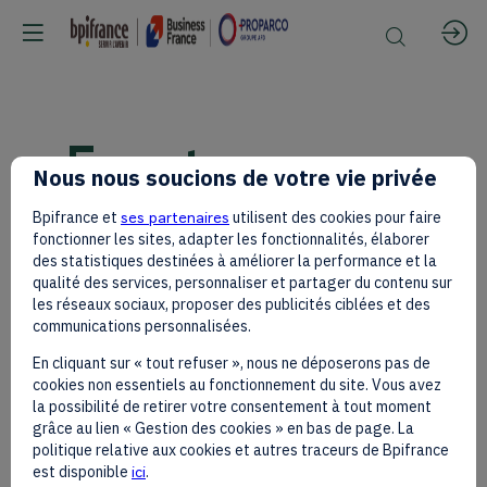
Event
Nous nous soucions de votre vie privée
Agenda
Bpifrance et
ses partenaires
utilisent des cookies pour faire
fonctionner les sites, adapter les fonctionnalités, élaborer
des statistiques destinées à améliorer la performance et la
05/11/2026
qualité des services, personnaliser et partager du contenu sur
les réseaux sociaux, proposer des publicités ciblées et des
08:30 EAT - 08:45 EAT
08:30
communications personnalisées.
Hon. Musalia Mudavadi and
EAT
Jean-Noël Barrot on the Main
En cliquant sur « tout refuser », nous ne déposerons pas de
Stage Inspire.
cookies non essentiels au fonctionnement du site. Vous avez
Jean-Noël
la possibilité de retirer votre consentement à tout moment
grâce au lien « Gestion des cookies » en bas de page. La
Barrot
Hon.Musalia
politique relative aux cookies et autres traceurs de Bpifrance
Mudavadi
est disponible
ici
.