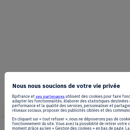
Nous nous soucions de votre vie privée
Bpifrance et
ses partenaires
utilisent des cookies pour faire fonc
adapter les fonctionnalités, élaborer des statistiques destinées 
performance et la qualité des services, personnaliser et partager
réseaux sociaux, proposer des publicités ciblées et des communi
En cliquant sur « tout refuser », nous ne déposerons pas de cooki
fonctionnement du site. Vous avez la possibilité de retirer votre
moment grâce au lien « Gestion des cookies » en bas de page. La 