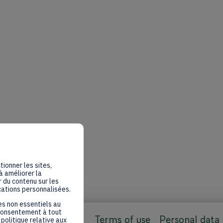
tionner les sites,
à améliorer la
 du contenu sur les
cations personnalisées.
es non essentiels au
 consentement à tout
Terms of use
Personal data
politique relative aux