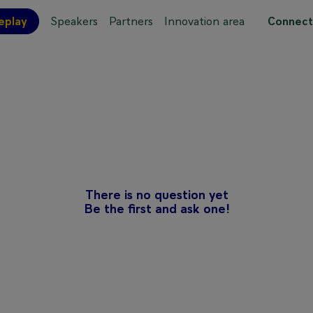
eplay
Speakers
Partners
Innovation area
Connect
 site map
There is no question yet
Be the first and ask one!