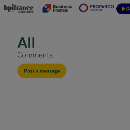
R
Event
All
Comments
Post a message