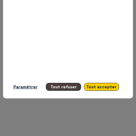
coulisses
de
la
création
Paramétrer
Tout refuser
Tout accepter
11
mai
2026
|
14:15