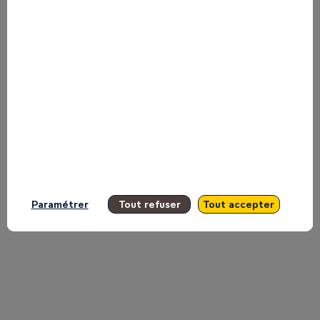
Jean-
Noël
Barrot
on
Paramétrer
Tout refuser
Tout accepter
the
Main