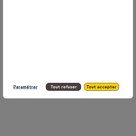
Danone
and
Bagoré
Bathily,
Paramétrer
Tout refuser
Tout accepter
La
Laiterie