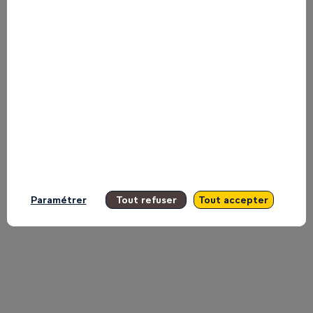
Pharmacare
on
the
Main
Paramétrer
Tout refuser
Tout accepter
Stage
Inspire.