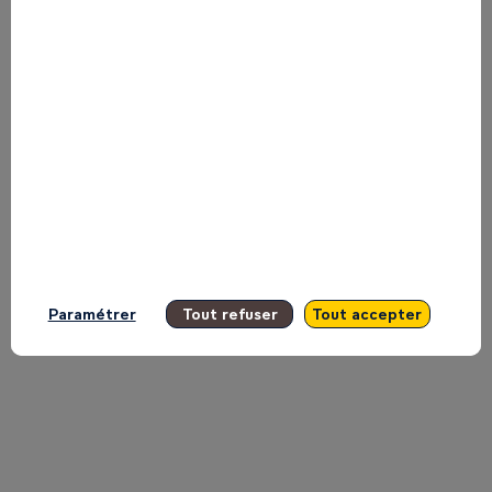
and
Yedau
Ogoundele,
CRRH-
Paramétrer
Tout refuser
Tout accepter
UEMOA
on