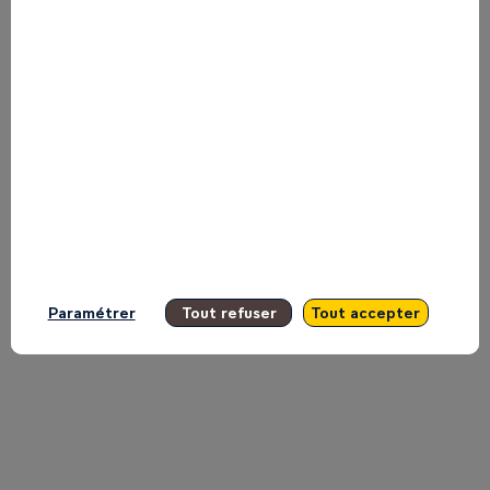
Growth
Corridors:
Infrastructure,
Transport
Paramétrer
Tout refuser
Tout accepter
and
Energy