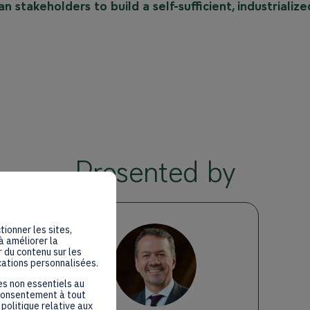
 stakeholders to build a self-sufficient, industrialize
Presented by
tionner les sites,
à améliorer la
 du contenu sur les
TH
cations personnalisées.
es non essentiels au
 consentement à tout
politique relative aux