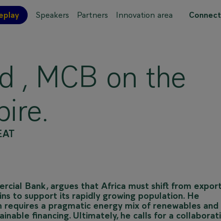
eplay
Speakers
Partners
Innovation area
Connect
 site map
d , MCB on the
ire.
EAT
rcial Bank, argues that Africa must shift from expor
ns to support its rapidly growing population. He
n requires a pragmatic energy mix of renewables and
ainable financing. Ultimately, he calls for a collaborat