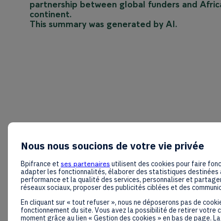
partnership between global funders and African
continent.
This summary was generated by AI.
Nous nous soucions de votre vie privée
Bpifrance et
ses partenaires
utilisent des cookies pour faire fonc
adapter les fonctionnalités, élaborer des statistiques destinées 
performance et la qualité des services, personnaliser et partager
réseaux sociaux, proposer des publicités ciblées et des communi
En cliquant sur « tout refuser », nous ne déposerons pas de cooki
fonctionnement du site. Vous avez la possibilité de retirer votre
moment grâce au lien « Gestion des cookies » en bas de page. La 