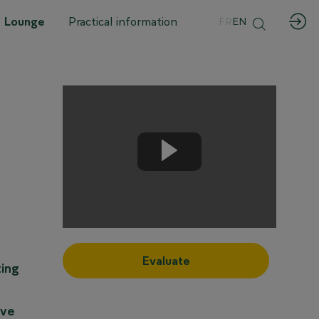
 Lounge
Practical information
FR
EN
Evaluate
ting
ive