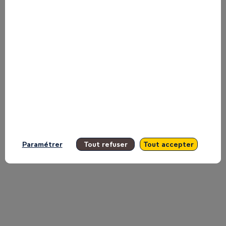
Heydemann,
CEO
of
Orange
Paramétrer
Tout refuser
Tout accepter
(sponsor
of