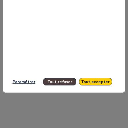
Saada,
CANAL+
on
the
Paramétrer
Tout refuser
Tout accepter
Main
Stage