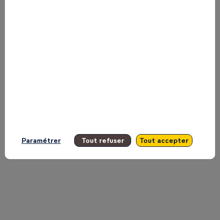
Lora-
Mungai
on
the
Paramétrer
Tout refuser
Tout accepter
Main
Stage