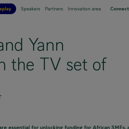
eplay
Speakers
Partners
Innovation area
Connect
 site map
 and Yann
the TV set of
T
re essential for unlocking funding for African SMEs, 