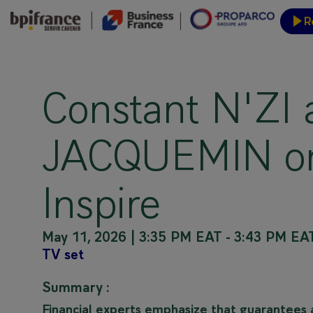
R
Event
Constant N'ZI
JACQUEMIN on 
Inspire
May 11, 2026
|
3:35 PM EAT
-
3:43 PM EA
TV set
Summary :
Financial experts emphasize that guarantees a