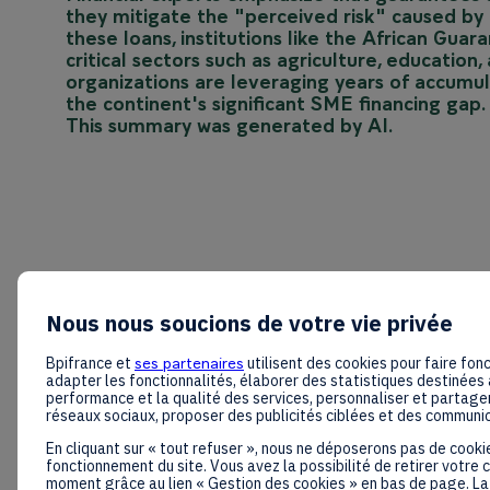
they mitigate the "perceived risk" caused by a
these loans, institutions like the African Gu
critical sectors such as agriculture, education,
organizations are leveraging years of accumu
the continent's significant SME financing gap.
This summary was generated by AI.
Nous nous soucions de votre vie privée
Bpifrance et
ses partenaires
utilisent des cookies pour faire fonc
adapter les fonctionnalités, élaborer des statistiques destinées 
performance et la qualité des services, personnaliser et partager
réseaux sociaux, proposer des publicités ciblées et des communi
En cliquant sur « tout refuser », nous ne déposerons pas de cooki
fonctionnement du site. Vous avez la possibilité de retirer votre
moment grâce au lien « Gestion des cookies » en bas de page. La 