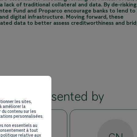
 lack of traditional collateral and data. By de-risking
arantee Fund and Proparco encourage banks to lend to
 and digital infrastructure. Moving forward, these
lated data to better assess creditworthiness and bri
Presented by
tionner les sites,
à améliorer la
 du contenu sur les
cations personnalisées.
es non essentiels au
 consentement à tout
politique relative aux