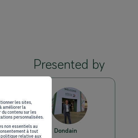
Presented by
MD
tionner les sites,
à améliorer la
 du contenu sur les
cations personnalisées.
es non essentiels au
Mathieu
Dondain
 consentement à tout
politique relative aux
Nexira