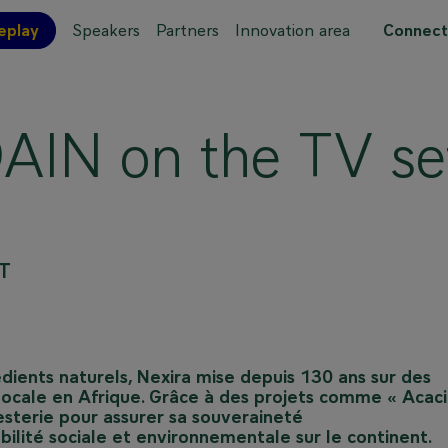
eplay
Speakers
Partners
Innovation area
Connect
 site map
IN on the TV se
T
édients naturels, Nexira mise depuis 130 ans sur des
locale en Afrique. Grâce à des projets comme « Acaci
resterie pour assurer sa souveraineté
bilité sociale et environnementale sur le continent.