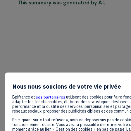
This summary was generated by AI.
Nous nous soucions de votre vie privée
Bpifrance et
ses partenaires
utilisent des cookies pour faire fonc
adapter les fonctionnalités, élaborer des statistiques destinées 
performance et la qualité des services, personnaliser et partager
réseaux sociaux, proposer des publicités ciblées et des communi
En cliquant sur « tout refuser », nous ne déposerons pas de cooki
fonctionnement du site. Vous avez la possibilité de retirer votre
moment grâce au lien « Gestion des cookies » en bas de page. La 