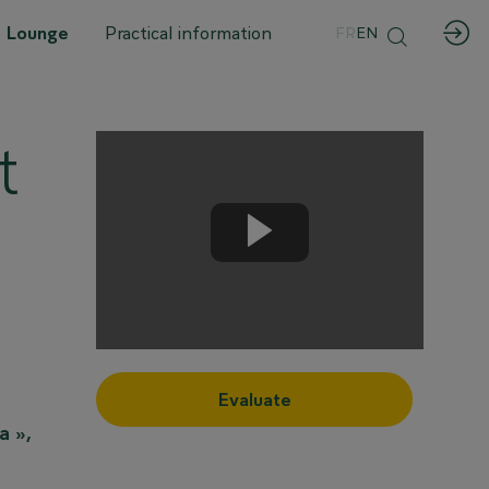
 Lounge
Practical information
FR
EN
t
Evaluate
a »,