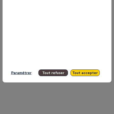
Mission
300:
Delivering
Reliable,
Paramétrer
Tout refuser
Tout accepter
Affordable
and