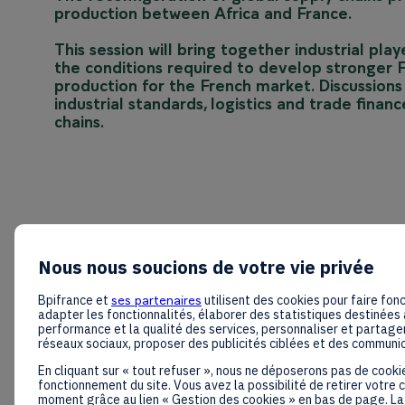
production between Africa and France.
This session will bring together industrial play
the conditions required to develop stronger F
production for the French market. Discussions 
industrial standards, logistics and trade fina
chains.
Nous nous soucions de votre vie privée
Bpifrance et
ses partenaires
utilisent des cookies pour faire fonc
adapter les fonctionnalités, élaborer des statistiques destinées 
performance et la qualité des services, personnaliser et partager
réseaux sociaux, proposer des publicités ciblées et des communi
En cliquant sur « tout refuser », nous ne déposerons pas de cooki
fonctionnement du site. Vous avez la possibilité de retirer votre
moment grâce au lien « Gestion des cookies » en bas de page. La 