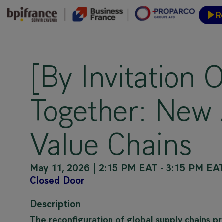
R
Event
[By Invitation
Together: New 
Value Chains
May 11, 2026
|
2:15 PM EAT
-
3:15 PM EA
Closed Door
Description
The reconfiguration of global supply chains p