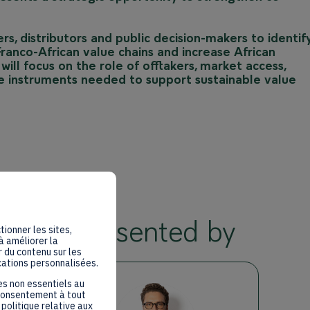
ers, distributors and public decision-makers to identif
ranco-African value chains and increase African
will focus on the role of offtakers, market access,
nce instruments needed to support sustainable value
Presented by
tionner les sites,
à améliorer la
 du contenu sur les
cations personnalisées.
es non essentiels au
 consentement à tout
politique relative aux