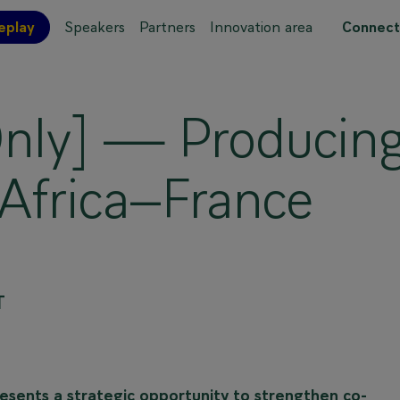
eplay
Speakers
Partners
Innovation area
Connect
 site map
 Only] — Producin
Africa–France
T
resents a strategic opportunity to strengthen co-