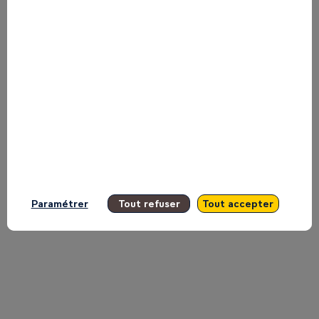
The
Tony
Elumelu
Foundation
Paramétrer
Tout refuser
Tout accepter
on
the