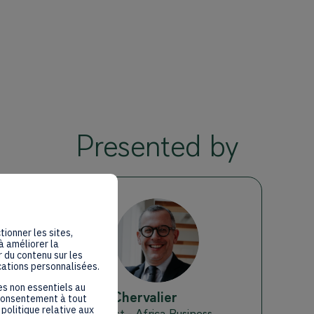
Presented by
BC
tionner les sites,
à améliorer la
 du contenu sur les
cations personnalisées.
es non essentiels au
Benoit
Chervalier
 consentement à tout
politique relative aux
BCH invest - Africa Business