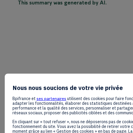
This summary was generated by AI.
Nous nous soucions de votre vie privée
Bpifrance et
ses partenaires
utilisent des cookies pour faire fonc
adapter les fonctionnalités, élaborer des statistiques destinées 
performance et la qualité des services, personnaliser et partager
réseaux sociaux, proposer des publicités ciblées et des communi
En cliquant sur « tout refuser », nous ne déposerons pas de cooki
fonctionnement du site. Vous avez la possibilité de retirer votre
moment grâce au lien « Gestion des cookies » en bas de page. La 