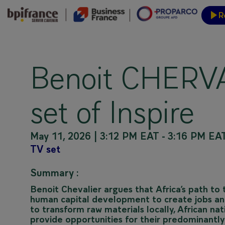
R
Event
Benoit CHERVA
set of Inspire
May 11, 2026
|
3:12 PM EAT
-
3:16 PM EA
TV set
Summary :
Benoit Chevalier argues that Africa’s path to tr
human capital development to create jobs an
to transform raw materials locally, African n
provide opportunities for their predominantl