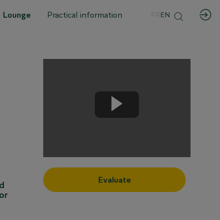
 Lounge
Practical information
FR
EN
Evaluate
nd
or