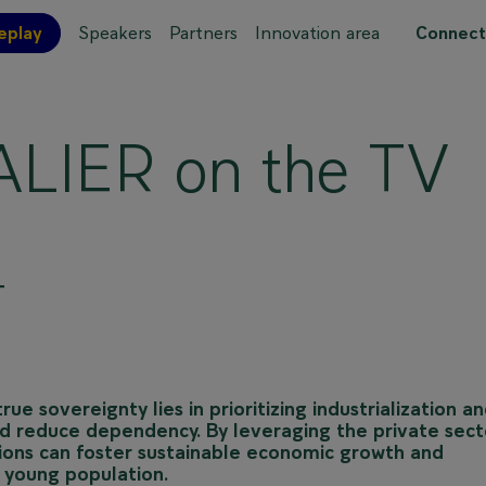
eplay
Speakers
Partners
Innovation area
Connect
 site map
LIER on the TV
T
ue sovereignty lies in prioritizing industrialization a
d reduce dependency. By leveraging the private sect
ations can foster sustainable economic growth and
y young population.