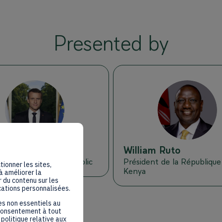
Presented by
EM
WR
nuel
Macron
William
Ruto
nt of the French Republic
Président de la République
tionner les sites,
Kenya
à améliorer la
 du contenu sur les
cations personnalisées.
es non essentiels au
 consentement à tout
politique relative aux