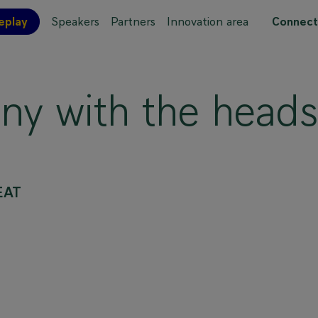
eplay
Speakers
Partners
Innovation area
Connect
 site map
ny with the heads
EAT