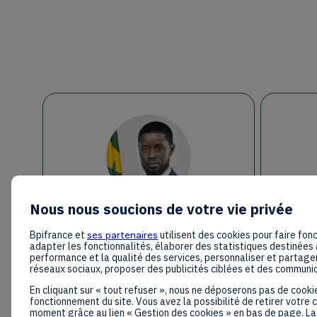
BDDF
Nous nous soucions de votre vie privée
Bassírou Diomaye Diakhar
Emma
FAYE
Preside
Bpifrance et
ses partenaires
utilisent des cookies pour faire fonc
President of the Republic of
adapter les fonctionnalités, élaborer des statistiques destinées 
performance et la qualité des services, personnaliser et partager
Senegal
réseaux sociaux, proposer des publicités ciblées et des communi
En cliquant sur « tout refuser », nous ne déposerons pas de cooki
fonctionnement du site. Vous avez la possibilité de retirer votre
moment grâce au lien « Gestion des cookies » en bas de page. La 