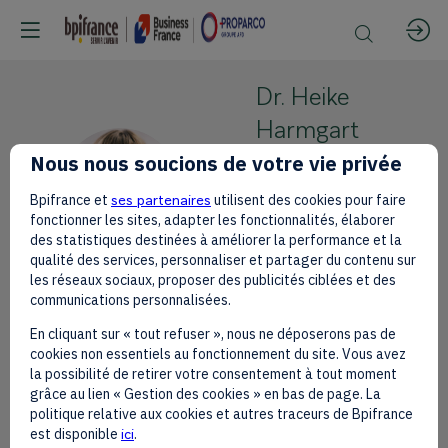
Dr. Heike
Harmgart
Nous nous soucions de votre vie privée
ERBD
DHH
Managing
Bpifrance et
ses partenaires
utilisent des cookies pour faire
Director for
fonctionner les sites, adapter les fonctionnalités, élaborer
des statistiques destinées à améliorer la performance et la
Sub-Saharan
qualité des services, personnaliser et partager du contenu sur
Africa
les réseaux sociaux, proposer des publicités ciblées et des
communications personnalisées.
En cliquant sur « tout refuser », nous ne déposerons pas de
cookies non essentiels au fonctionnement du site. Vous avez
la possibilité de retirer votre consentement à tout moment
This speaker will
grâce au lien « Gestion des cookies » en bas de page. La
politique relative aux cookies et autres traceurs de Bpifrance
talk about
est disponible
ici
.