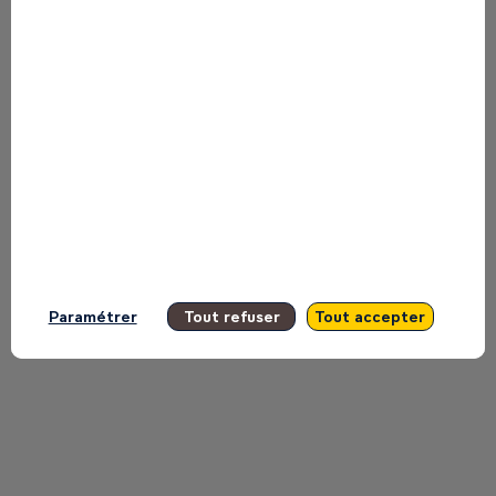
Find here the list of all the sessions
presented by this speaker in order not
to miss any of it.
All sessions
Paramétrer
Tout refuser
Tout accepter