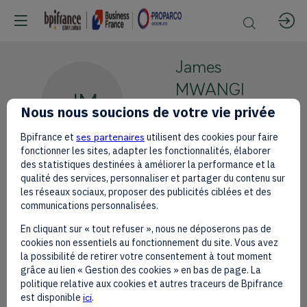
James
MWANGI
JM
Nous nous soucions de votre vie privée
Equity Bank
CEO
Bpifrance et
ses partenaires
utilisent des cookies pour faire
fonctionner les sites, adapter les fonctionnalités, élaborer
des statistiques destinées à améliorer la performance et la
qualité des services, personnaliser et partager du contenu sur
les réseaux sociaux, proposer des publicités ciblées et des
communications personnalisées.
This speaker will
En cliquant sur « tout refuser », nous ne déposerons pas de
talk about
cookies non essentiels au fonctionnement du site. Vous avez
la possibilité de retirer votre consentement à tout moment
grâce au lien « Gestion des cookies » en bas de page. La
Find here the list of all the sessions
politique relative aux cookies et autres traceurs de Bpifrance
presented by this speaker in order not
est disponible
ici
.