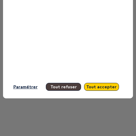
to miss any of it.
All sessions
Paramétrer
Tout refuser
Tout accepter