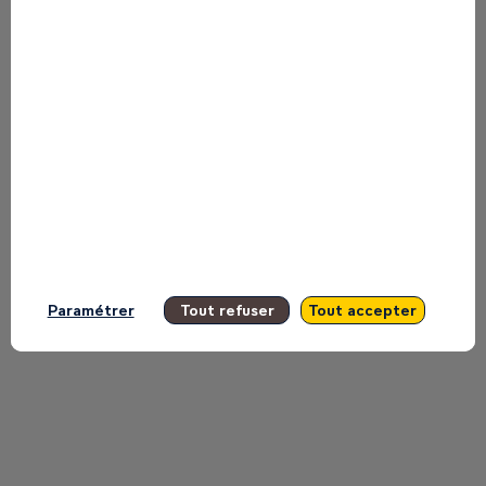
Find here the list of all the sessions
presented by this speaker in order not
to miss any of it.
All sessions
Paramétrer
Tout refuser
Tout accepter