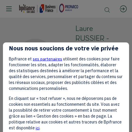
Laure
RUSSIER -
BÈCLE
Nous nous soucions de votre vie privée
LR-B
Egis
Bpifrance et
ses partenaires
utilisent des cookies pour faire
fonctionner les sites, adapter les fonctionnalités, élaborer
Directrice
des statistiques destinées à améliorer la performance et la
régionale
qualité des services, personnaliser et partager du contenu sur
Afrique
les réseaux sociaux, proposer des publicités ciblées et des
communications personnalisées.
En cliquant sur « tout refuser », nous ne déposerons pas de
cookies non essentiels au fonctionnement du site. Vous avez
la possibilité de retirer votre consentement à tout moment
This speaker will
grâce au lien « Gestion des cookies » en bas de page. La
politique relative aux cookies et autres traceurs de Bpifrance
talk about
est disponible
ici
.