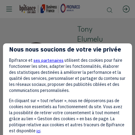
Tony
Elumelu
Nous nous soucions de votre vie privée
UBA / The
Tony Elumelu
TE
Bpifrance et
ses partenaires
utilisent des cookies pour faire
Foundation
fonctionner les sites, adapter les fonctionnalités, élaborer
des statistiques destinées à améliorer la performance et la
Group
qualité des services, personnaliser et partager du contenu sur
Chairman /
les réseaux sociaux, proposer des publicités ciblées et des
Founder
communications personnalisées.
En cliquant sur « tout refuser », nous ne déposerons pas de
cookies non essentiels au fonctionnement du site. Vous avez
la possibilité de retirer votre consentement à tout moment
grâce au lien « Gestion des cookies » en bas de page. La
This speaker will
politique relative aux cookies et autres traceurs de Bpifrance
est disponible
ici
.