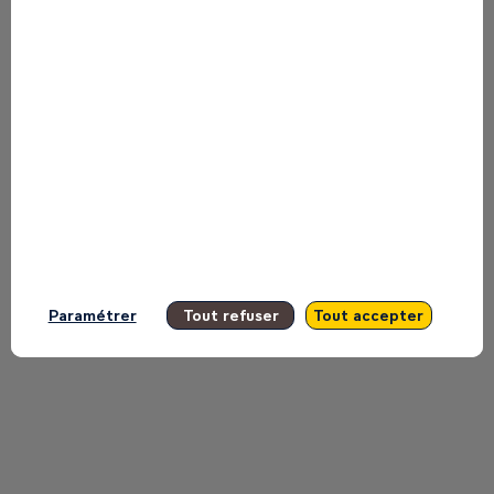
talk about
Find here the list of all the sessions
-
presented by this speaker in order not
to miss any of it.
All sessions
Paramétrer
Tout refuser
Tout accepter