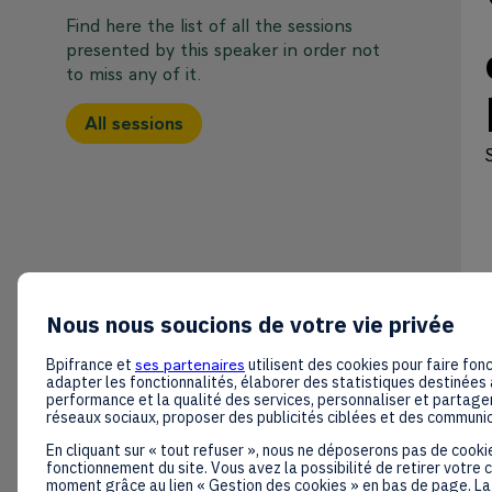
Find here the list of all the sessions
presented by this speaker in order not
to miss any of it.
All sessions
Nous nous soucions de votre vie privée
Bpifrance et
ses partenaires
utilisent des cookies pour faire fonc
adapter les fonctionnalités, élaborer des statistiques destinées 
performance et la qualité des services, personnaliser et partager
réseaux sociaux, proposer des publicités ciblées et des communi
En cliquant sur « tout refuser », nous ne déposerons pas de cooki
fonctionnement du site. Vous avez la possibilité de retirer votre
moment grâce au lien « Gestion des cookies » en bas de page. La 