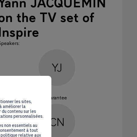
Yann JACQUEMIN
on the TV set of
Inspire
Speakers
:
YJ
Yann
JACQUEMIN
PROPARCO
Head of guarantee
tionner les sites,
à améliorer la
 du contenu sur les
cations personnalisées.
CN
es non essentiels au
 consentement à tout
politique relative aux