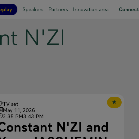
eplay
Speakers
Partners
Innovation area
Connect
nt
N'ZI
 site map
TV set
May 11, 2026
3:35 PM
3:43 PM
Constant N'ZI and