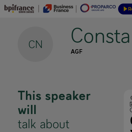
R
Consta
Event
CN
AGF
This speaker
will
talk about