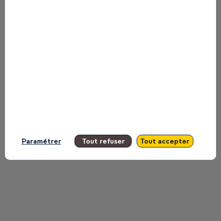
presented by this speaker in order not
to miss any of it.
All sessions
Paramétrer
Tout refuser
Tout accepter