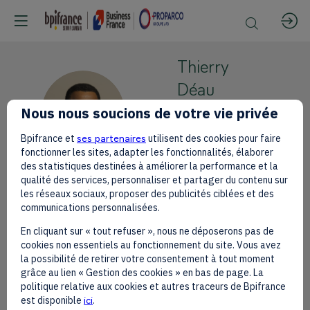
Thierry
Déau
TD
Nous nous soucions de votre vie privée
Meridiam
CEO and
Bpifrance et
ses partenaires
utilisent des cookies pour faire
Founder
fonctionner les sites, adapter les fonctionnalités, élaborer
des statistiques destinées à améliorer la performance et la
qualité des services, personnaliser et partager du contenu sur
les réseaux sociaux, proposer des publicités ciblées et des
communications personnalisées.
En cliquant sur « tout refuser », nous ne déposerons pas de
This speaker will
cookies non essentiels au fonctionnement du site. Vous avez
talk about
la possibilité de retirer votre consentement à tout moment
grâce au lien « Gestion des cookies » en bas de page. La
politique relative aux cookies et autres traceurs de Bpifrance
Find here the list of all the sessions
est disponible
ici
.