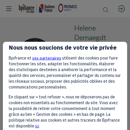
Helene
Demaegdt
Nous nous soucions de votre vie privée
Gaia impact
HD
Fund
Bpifrance et
ses partenaires
utilisent des cookies pour faire
Founding
fonctionner les sites, adapter les fonctionnalités, élaborer
des statistiques destinées à améliorer la performance et la
Partner
qualité des services, personnaliser et partager du contenu sur
les réseaux sociaux, proposer des publicités ciblées et des
communications personnalisées.
En cliquant sur « tout refuser », nous ne déposerons pas de
cookies non essentiels au fonctionnement du site. Vous avez
la possibilité de retirer votre consentement à tout moment
This speaker will
grâce au lien « Gestion des cookies » en bas de page. La
politique relative aux cookies et autres traceurs de Bpifrance
talk about
est disponible
ici
.