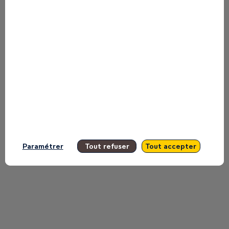
Find here the list of all the sessions
presented by this speaker in order not
to miss any of it.
All sessions
Paramétrer
Tout refuser
Tout accepter