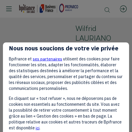
Wilfrid
LAURIANO
DO REGO
Nous nous soucions de votre vie privée
Cofondateur
Bpifrance et
ses partenaires
utilisent des cookies pour faire
de Stork
fonctionner les sites, adapter les fonctionnalités, élaborer
WLDR
des statistiques destinées à améliorer la performance et la
Partners,
qualité des services, personnaliser et partager du contenu sur
Ancien
les réseaux sociaux, proposer des publicités ciblées et des
coordonnateur
communications personnalisées.
du Conseil
En cliquant sur « tout refuser », nous ne déposerons pas de
Présidentiel
cookies non essentiels au fonctionnement du site. Vous avez
la possibilité de retirer votre consentement à tout moment
pour l'Afrique
grâce au lien « Gestion des cookies » en bas de page. La
politique relative aux cookies et autres traceurs de Bpifrance
est disponible
ici
.