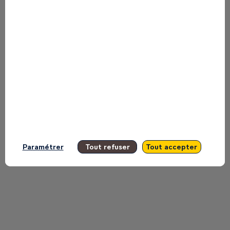
This speaker will
talk about
Find here the list of all the sessions
presented by this speaker in order not
to miss any of it.
All sessions
Paramétrer
Tout refuser
Tout accepter